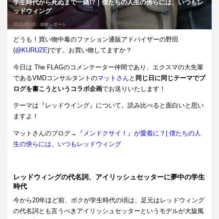
学生時代から死ぬまで一緒!?｜僕たちの人生の傍らには、いつもレ
ッドウィング
2016.05.16：
体験レポート
どうも！買い物中毒のファション通販アドバイザーの野田
(
@KURUZE
)です。お買い物してますか？
今日は The
FLAG
のコメンテーター仲間であり、エクスマの大先輩
であるVMDコンサルタントの
マットさん
と
同じ日に同じテーマでブ
ログを書こうというコラボ企画
でお送りいたします！
テーマは『レッドウイング』について。読み比べると面白いと思い
ますよ！
マットさんのブログ→
『メンドクサイ！』が愛着に？| 僕たちの人
生の傍らには、いつもレッドウィング
レッドウィングの代名詞、アイリッシュセッターに夢中の学生
時代
今から20年ほど前、ボクが学生時代の頃は、足元はレッドウィング
の代名詞とも言うべきアイリッシュセッターというモデルが大旋風