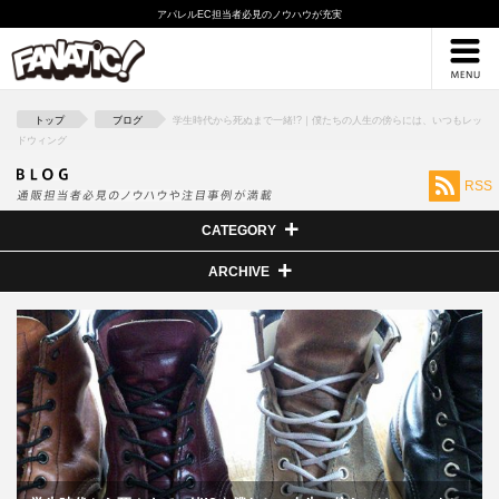
アパレルEC担当者必見のノウハウが充実
採用情報
ブログ
トップ
ブログ
学生時代から死ぬまで一緒!?｜僕たちの人生の傍らには、いつもレッ
ドウィング
RSS
CATEGORY
ARCHIVE