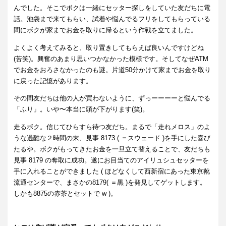
んでした。そこでボクは一緒にセッター探しをしていた友だちに電
話。池袋まで来てもらい、試着や悩んでるフリをしてもらっている
間にボクが家までお金を取りに帰るという作戦を立てました。
よくよく考えてみると、取り置きしてもらえば良いんですけどね
(苦笑)。興奮のあまり思いつかなかった模様です。そしてなぜATM
でお金をおろさなかったのも謎。片道50分かけて家までお金を取り
に戻った記憶があります。
その間友だちは他の人が買わないように、ずっーーーーと悩んでる
「ふり」。いや〜本当に頭が下がります(笑)。
走るボク。信じてひらすら待つ友だち。まるで「走れメロス」のよ
うな過酷な２時間の末、見事 8173 ( ＝スウェード )を手にした喜び
たるや。ボクがもってきたお金を一旦立て替えることで、友だちも
見事 8179 の奪取に成功。遂にお目当てのアイリュシュセッターを
手に入れることができました ( ほどなくして西新宿にあった東京靴
流通センターで、まさかの8179( ＝黒 )を発見してゲットします。
しかも8875の赤茶とセットで w )。