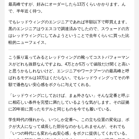
最高峰ですが、好みにオーダーしたら13万くらいかかります。ん
で、半年近く待つ。
でもレッドウィングのエンジニアであれば半額以下で即買えます。
黒のエンジニアはウエスコで調達済みでしたので、スウェードの方
はレッドウィングにしてみようということで去年くらいに買った比
較的ニューフェイス。
こう振り返ってみるとレッドウィングの靴ってコストパフォーマン
スがどれも抜群なんですよね。4万とか5万って値段だけ聞くと高い
と思うかもしれないけど、エンジニアやワークブーツの最高峰と呼
ばれるモデルは10万はくだらない。でもレッドウィングってその半
額で遜色ない安心感をボクらに与えてくれる。
「レッドウィングにしておけば、まぁ外さない」そんな定番と呼ぶ
に相応しい条件を完璧に満たしているような気がします。その証拠
に20年前に買ったモデルと同じものを今でも履いている。
学生時代の憧れから、いつしか定番へ。この立ち位置の変化は、ボ
クが大人になって成長した部分なのかもしれませんが、それでも
「いつの時代にも変わらぬ安心感」をボクに提供してくれている。