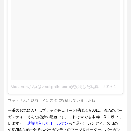
Masanoriさん(@vmdlighthouse)が投稿した写真
–
2016 1月 8 12:18午前 PST
マットさんも以前、インスタに投稿していましたね
一番のお気に入りはブラックチェリーと呼ばれる9011。深めのバー
ガンディ、そんな絶妙の配色です。これは今でも本当に良く履いて
います ( ＝
以前購入したオールデン
も全足バーガンディ。来期の
VISVIMの展示会でもバーガンディのブーツをオーダー。バーガン