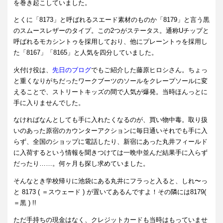
を巻き起こしていました。
とくに「8173」と呼ばれるスエード素材のものか「8179」と言う黒
のスムースレザーのタイプ。この2つがステータス。通称Uチップと
呼ばれるモカシントゥを採用しており、他にプレーントゥを採用し
た「8167」「8165」と人気を四分していました。
火付け役は、
先日のブログ
でもご紹介した藤原ヒロシさん。ちょっ
と重くなりがちだったワークブーツのソールをクレープソールに変
えることで、ストリートキッズの間で人気が爆発。当時ほんっとに
手に入りませんでした。
なければなんとしても手に入れたくなるのが、買い物中毒。取り扱
いのあった原宿のカウンターアクションに毎日通いそれでも手に入
らず、全国のショップに電話したり、新宿にあった丸井フィールド
に入荷するという情報を聞きつけては一晩中並んだ結果手に入らず
だったり……。何ヶ月も探し求めていました。
そんなとき学校帰りに池袋にある丸井にフラっと入ると、しれ〜っ
と 8173 ( ＝スウェード ) が置いてあるんですよ！その隣には8179(
＝黒 ) !!
ただ手持ちの現金はなく、クレジットカードも当時はもっていませ