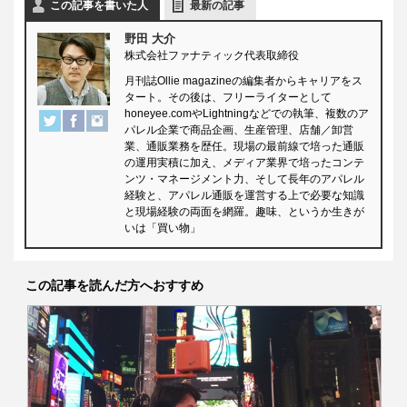
この記事を書いた人
最新の記事
野田 大介
株式会社ファナティック代表取締役
月刊誌Ollie magazineの編集者からキャリアをス
タート。その後は、フリーライターとして
honeyee.comやLightningなどでの執筆、複数のア
パレル企業で商品企画、生産管理、店舗／卸営
業、通販業務を歴任。現場の最前線で培った通販
の運用実積に加え、メディア業界で培ったコンテ
ンツ・マネージメント力、そして長年のアパレル
経験と、アパレル通販を運営する上で必要な知識
と現場経験の両面を網羅。趣味、というか生きが
いは「買い物」
この記事を読んだ方へおすすめ