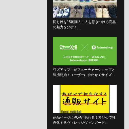
同じ靴を15足購入！人を惹きつける商品
の魅力を分析！...
ワズアップ！がフューチャーショップと
連携開始！ユーザーに合わせてサイズ...
商品ページにPOPが貼れる！遊び心で独
自化するヴィレッジヴァンガード...