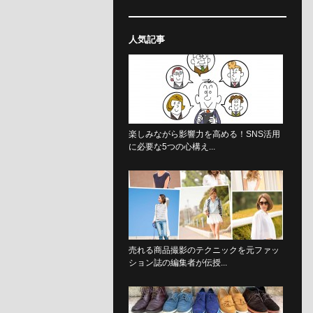
人気記事
楽しみながら影響力を高める！SNS活用
に必要な5つの心構え...
売れる商品撮影のテクニックを元ファッ
ション誌の編集者が伝授...