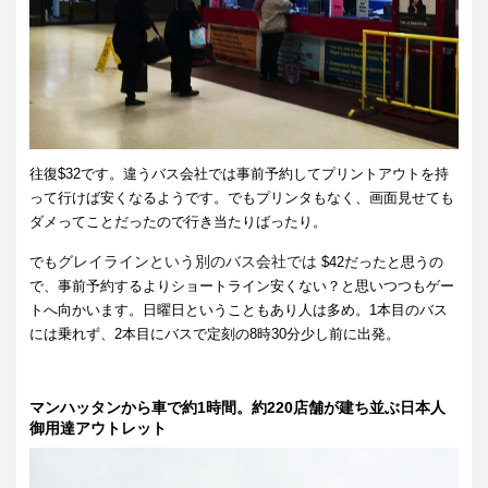
往復$32です。違うバス会社では事前予約してプリントアウトを持
って行けば安くなるようです。でもプリンタもなく、画面見せても
ダメってことだったので行き当たりばったり。
グレイラインという別のバス会社では
でも
$42だったと思うの
で、事前予約するよりショートライン安くない？と思いつつもゲー
トへ向かいます。日曜日ということもあり人は多め。1本目のバス
には乗れず、2本目にバスで定刻の8時30分少し前に出発。
マンハッタンから車で約1時間。約220店舗が建ち並ぶ日本人
御用達アウトレット