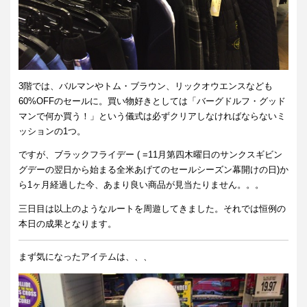
3階では、バルマンやトム・ブラウン、リックオウエンスなども
60%OFFのセールに。買い物好きとしては「バーグドルフ・グッド
マンで何か買う！」という儀式は必ずクリアしなければならないミ
ッションの1つ。
ですが、ブラックフライデー ( =11月第四木曜日のサンクスギビン
グデーの翌日から始まる全米あげてのセールシーズン幕開けの日)か
ら1ヶ月経過した今、あまり良い商品が見当たりません。。。
三日目は以上のようなルートを周遊してきました。それでは恒例の
本日の成果となります。
まず気になったアイテムは、、、