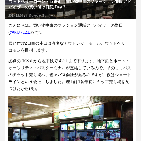
ウッドベリーコモン・５番街｜買い物中毒のファッション通販アド
バイザーの買い付け日記 Day.3
2015.12.29：
お買い物
,
体験レポート
こんにちは。買い物中毒のファション通販アドバイザーの野田
(
@KURUZE
)です。
買い付け2日目の本日は有名なアウトレットモール、ウッドベリー
コモンを目指します。
拠点の 103st から地下鉄で 42st まで下ります。地下鉄とポート・
オーソリティ・バスターミナルが直結しているので、そのままバス
のチケット売り場へ。色々バス会社があるのですが、僕はショート
ラインという会社にしました。理由は1番最初にキップ売り場を見
つけたから(笑)。