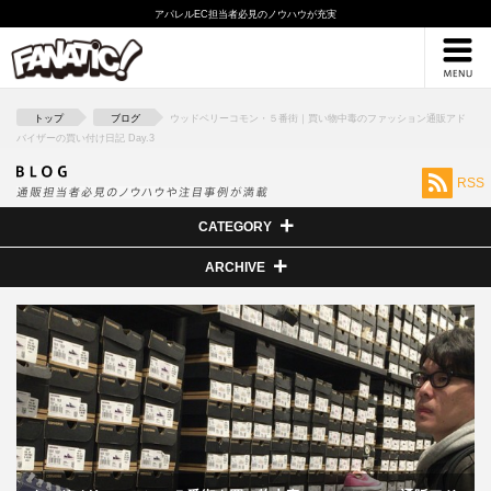
アパレルEC担当者必見のノウハウが充実
採用情報
ブログ
トップ
ブログ
ウッドベリーコモン・５番街｜買い物中毒のファッション通販アド
バイザーの買い付け日記 Day.3
RSS
CATEGORY
ARCHIVE