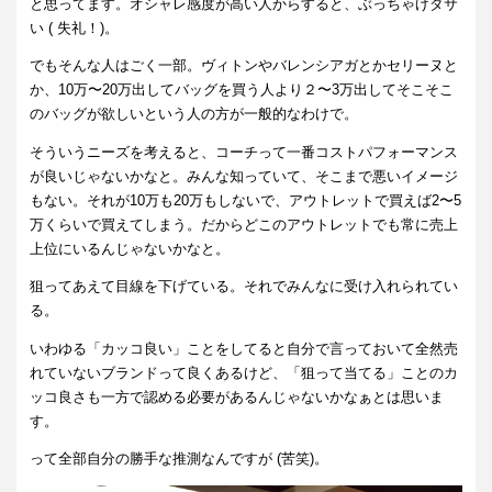
と思ってます。オシャレ感度が高い人からすると、ぶっちゃげダサ
い ( 失礼！)。
でもそんな人はごく一部。ヴィトンやバレンシアガとかセリーヌと
か、10万〜20万出してバッグを買う人より２〜3万出してそこそこ
のバッグが欲しいという人の方が一般的なわけで。
そういうニーズを考えると、コーチって一番コストパフォーマンス
が良いじゃないかなと。みんな知っていて、そこまで悪いイメージ
もない。それが10万も20万もしないで、アウトレットで買えば2〜5
万くらいで買えてしまう。だからどこのアウトレットでも常に売上
上位にいるんじゃないかなと。
狙ってあえて目線を下げている。それでみんなに受け入れられてい
る。
いわゆる「カッコ良い」ことをしてると自分で言っておいて全然売
れていないブランドって良くあるけど、「狙って当てる」ことのカ
ッコ良さも一方で認める必要があるんじゃないかなぁとは思いま
す。
って全部自分の勝手な推測なんですが (苦笑)。