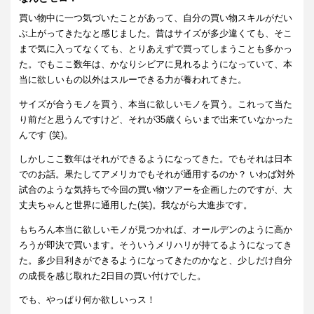
買い物中に一つ気づいたことがあって、自分の買い物スキルがだい
ぶ上がってきたなと感じました。昔はサイズが多少違くても、そこ
まで気に入ってなくても、とりあえずで買ってしまうことも多かっ
た。でもここ数年は、かなりシビアに見れるようになっていて、本
当に欲しいもの以外はスルーできる力が養われてきた。
サイズが合うモノを買う、本当に欲しいモノを買う。これって当た
り前だと思うんですけど、それが35歳くらいまで出来ていなかった
んです (笑)。
しかしここ数年はそれができるようになってきた。でもそれは日本
でのお話。果たしてアメリカでもそれが通用するのか？ いわば対外
試合のような気持ちで今回の買い物ツアーを企画したのですが、大
丈夫ちゃんと世界に通用した(笑)。我ながら大進歩です。
もちろん本当に欲しいモノが見つかれば、オールデンのように高か
ろうが即決で買います。そういうメリハリが持てるようになってき
た。多少目利きができるようになってきたのかなと、少しだけ自分
の成長を感じ取れた2日目の買い付けでした。
でも、やっぱり何か欲しいっス！