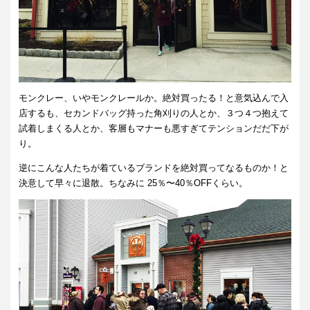
モンクレー、いやモンクレールか。絶対買ったる！と意気込んで入
店するも、セカンドバッグ持った角刈りの人とか、３つ４つ抱えて
試着しまくる人とか、客層もマナーも悪すぎてテンションだだ下が
り。
逆にこんな人たちが着ているブランドを絶対買ってなるものか！と
決意して早々に退散。ちなみに 25％〜40％OFFくらい。