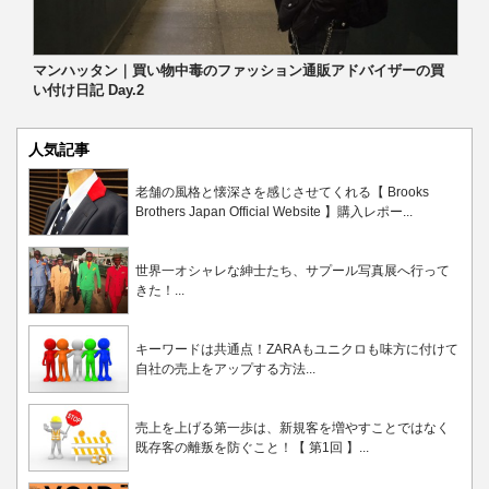
マンハッタン｜買い物中毒のファッション通販アドバイザーの買
い付け日記 Day.2
人気記事
老舗の風格と懐深さを感じさせてくれる【 Brooks
Brothers Japan Official Website 】購入レポー...
世界一オシャレな紳士たち、サプール写真展へ行って
きた！...
キーワードは共通点！ZARAもユニクロも味方に付けて
自社の売上をアップする方法...
売上を上げる第一歩は、新規客を増やすことではなく
既存客の離叛を防ぐこと！【 第1回 】...