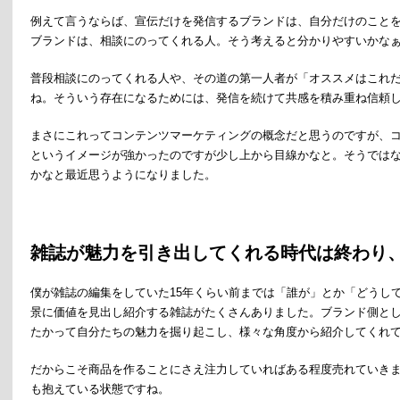
例えて言うならば、宣伝だけを発信するブランドは、自分だけのこと
ブランドは、相談にのってくれる人。そう考えると分かりやすいかな
普段相談にのってくれる人や、その道の第一人者が「オススメはこれ
ね。そういう存在になるためには、発信を続けて共感を積み重ね信頼
まさにこれってコンテンツマーケティングの概念だと思うのですが、
というイメージが強かったのですが少し上から目線かなと。そうでは
かなと最近思うようになりました。
雑誌が魅力を引き出してくれる時代は終わり
僕が雑誌の編集をしていた15年くらい前までは「誰が」とか「どうし
景に価値を見出し紹介する雑誌がたくさんありました。ブランド側と
たかって自分たちの魅力を掘り起こし、様々な角度から紹介してくれ
だからこそ商品を作ることにさえ注力していればある程度売れていき
も抱えている状態ですね。