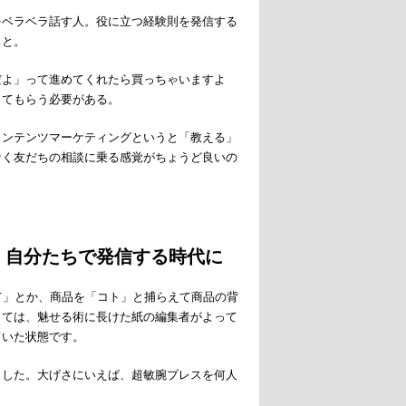
をベラベラ話す人。役に立つ経験則を発信する
ぁと。
だよ」って進めてくれたら買っちゃいますよ
してもらう必要がある。
コンテンツマーケティングというと「教える」
なく友だちの相談に乗る感覚がちょうど良いの
、自分たちで発信する時代に
て」とか、商品を「コト」と捕らえて商品の背
しては、魅せる術に長けた紙の編集者がよって
ていた状態です。
ました。大げさにいえば、超敏腕プレスを何人