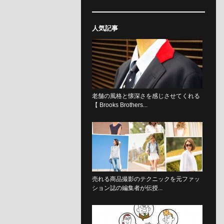
人気記事
老舗の風格と懐深さを感じさせてくれる
【 Brooks Brothers...
売れる商品撮影のテクニックを元ファッ
ション誌の編集者が伝授...