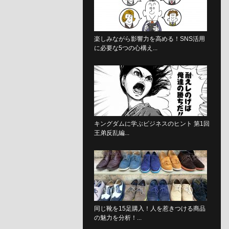
楽しみながら影響力を高める！SNS活用
に必要な5つの心構え...
キングダムに学ぶビジネスのヒント 第1回
王弟反乱編...
同じ靴を15足購入！人を惹きつける商品
の魅力を分析！...