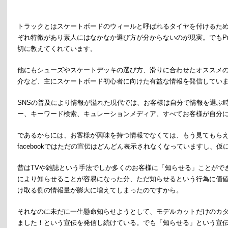
トラックとはスケートボードのウィールと呼ばれるタイヤを付けるた
ぞれ特徴があり素人にはなかなか選び方が分からないのが現実。でもPrime
切に教えてくれています。
他にもシューズやスケートデッキの選び方、滑りに合わせたオススメ
介など、主にスケートボード初心者に向けた有益な情報を発信してい
SNS
の普及により情報が溢れた現代では、お客様は自分で情報を選ぶ時
ー、キーワード検索、キュレーションメディア、すべてお客様が自分
であるからには、お客様が興味を持つ情報でなくては、もう見てもら
facebookではただの宣伝はどんどん表示されなくなっていますし、
昔はTVや雑誌という手法でしか多くのお客様に「知らせる」ことがで
により知らせることが容易になった分、ただ知らせるという行為に価
け取る側の情報量が膨大に増えてしまったのですから。
それなのに未だに一生懸命知らせようとして、モデルカットだけのカタ
ました！という宣伝を発信し続けている。でも「知らせる」という宣