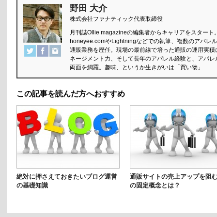
野田 大介
株式会社ファナティック代表取締役
月刊誌Ollie magazineの編集者からキャリアをス
honeyee.comやLightningなどでの執筆、複数
通販業務を歴任。現場の最前線で培った通販の運用実積
ネージメント力、そして長年のアパレル経験と、アパレ
両面を網羅。趣味、というか生きがいは「買い物」
この記事を読んだ方へおすすめ
絶対に押さえておきたいブログ運営
通販サイトの売上アップを阻む
の基礎知識
の固定概念とは？