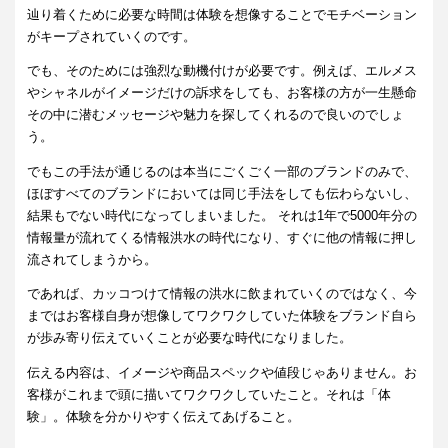
辿り着くために必要な時間は体験を想像することでモチベーション
がキープされていくのです。
でも、そのためには強烈な動機付けが必要です。例えば、エルメス
やシャネルがイメージだけの訴求をしても、お客様の方が一生懸命
その中に潜むメッセージや魅力を探してくれるので良いのでしょ
う。
でもこの手法が通じるのは本当にごくごく一部のブランドのみで、
ほぼすべてのブランドにおいては同じ手法をしても伝わらないし、
結果もでない時代になってしまいました。 それは1年で5000年分の
情報量が流れてくる情報洪水の時代になり、すぐに他の情報に押し
流されてしまうから。
であれば、カッコつけて情報の洪水に飲まれていくのではなく、今
まではお客様自身が想像してワクワクしていた体験をブランド自ら
が歩み寄り伝えていくことが必要な時代になりました。
伝える内容は、イメージや商品スペックや値段じゃありません。お
客様がこれまで頭に描いてワクワクしていたこと。それは「体
験」。体験を分かりやすく伝えてあげること。