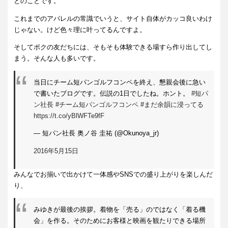
とのことです。
これまでのアパレルの常識でいうと、サイト自体がカッコ良いわけ
じゃない。けど色々理に叶ってるんですよ。
そしてボクの友だちには、そもそも体験できる場すら作り出してし
まう。そんな人も多いです。
当日にチーム短パンゴルフコンペを終え、懇親会後に急い
で書いたブログです。伝説の1日でしたね。ホント。
#短パ
ン社長
#チーム短パンゴルフコンペ
#まだ余韻に浸ってる
https://t.co/yBlWFTe9fF
— 短パン社長 奥ノ谷 圭祐 (@Okunoya_jr)
2016年5月15日
みんなでお揃いで出かけて一体感やSNSでの盛り上がりを楽しんだ
り、
みゆきが最後の挨拶。着物を「売る」のではなく「着る機
会」を作る。そのためにお客様と映画を観たりできる場所