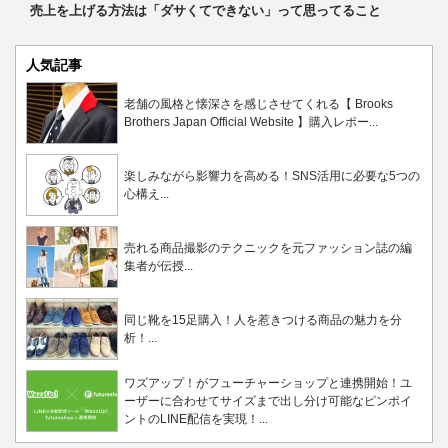
売上を上げる方法は「ダサくてできない」って思ってること
人気記事
老舗の風格と懐深さを感じさせてくれる【 Brooks
Brothers Japan Official Website 】購入レポー...
楽しみながら影響力を高める！SNS活用に必要な5つの
心構え...
売れる商品撮影のテクニックを元ファッション誌の編
集者が伝授...
同じ靴を15足購入！人を惹きつける商品の魅力を分
析！...
ワズアップ！がフューチャーショップと連携開始！ユ
ーザーに合わせてサイズまで出し分け可能なピンポイ
ントのLINE配信を実現！...