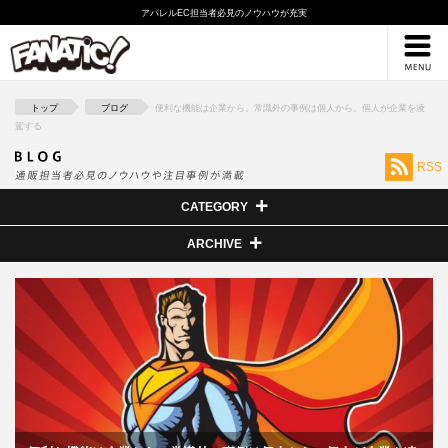
アパレルEC担当者必見のノウハウが充実
採用情報
ブログ
トップ
ブログ
便利な機能は企業から。常識外の事例は個人から。個人が企業を凌
駕する
RSS
CATEGORY
ARCHIVE