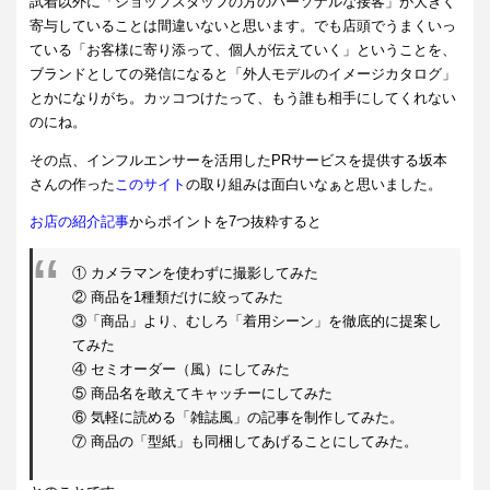
試着以外に「ショップスタッフの方のパーソナルな接客」が大きく
寄与していることは間違いないと思います。でも店頭でうまくいっ
ている「お客様に寄り添って、個人が伝えていく」ということを、
ブランドとしての発信になると「外人モデルのイメージカタログ」
とかになりがち。カッコつけたって、もう誰も相手にしてくれない
のにね。
その点、インフルエンサーを活用したPRサービスを提供する坂本
さんの作った
このサイト
の取り組みは面白いなぁと思いました。
お店の紹介記事
からポイントを7つ抜粋すると
① カメラマンを使わずに撮影してみた
② 商品を1種類だけに絞ってみた
③「商品」より、むしろ「着用シーン」を徹底的に提案し
てみた
④ セミオーダー（風）にしてみた
⑤ 商品名を敢えてキャッチーにしてみた
⑥ 気軽に読める「雑誌風」の記事を制作してみた。
⑦ 商品の「型紙」も同梱してあげることにしてみた。