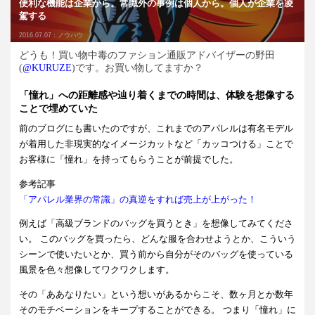
便利な機能は企業から。常識外の事例は個人から。個人が企業を凌
駕する
2016.07.07：
ノウハウ
どうも！買い物中毒のファション通販アドバイザーの野田
(
@KURUZE
)です。お買い物してますか？
「憧れ」への距離感や辿り着くまでの時間は、体験を想像する
ことで埋めていた
前のブログにも書いたのですが、これまでのアパレルは有名モデル
が着用した非現実的なイメージカットなど「カッコつける」ことで
お客様に「憧れ」を持ってもらうことが前提でした。
参考記事
「アパレル業界の常識」の真逆をすれば売上が上がった！
例えば「高級ブランドのバッグを買うとき」を想像してみてくださ
い。 このバッグを買ったら、どんな服を合わせようとか、こういう
シーンで使いたいとか、買う前から自分がそのバッグを使っている
風景を色々想像してワクワクします。
その「ああなりたい」という想いがあるからこそ、数ヶ月とか数年
そのモチベーションをキープすることができる。 つまり「憧れ」に