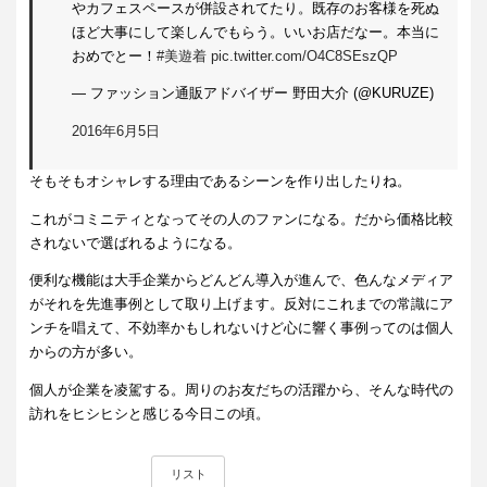
やカフェスペースが併設されてたり。既存のお客様を死ぬ
ほど大事にして楽しんでもらう。いいお店だなー。本当に
おめでとー！
#美遊着
pic.twitter.com/O4C8SEszQP
— ファッション通販アドバイザー 野田大介 (@KURUZE)
2016年6月5日
そもそもオシャレする理由であるシーンを作り出したりね。
これがコミニティとなってその人のファンになる。だから価格比較
されないで選ばれるようになる。
便利な機能は大手企業からどんどん導入が進んで、色んなメディア
がそれを先進事例として取り上げます。反対にこれまでの常識にア
ンチを唱えて、不効率かもしれないけど心に響く事例ってのは個人
からの方が多い。
個人が企業を凌駕する。周りのお友だちの活躍から、そんな時代の
訪れをヒシヒシと感じる今日この頃。
リスト