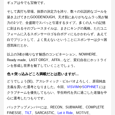
ギュアは今でも宝物です。
そして真打ち登場。抜群の決定力を誇り、数々の伝説的なゴールを
築き上げてきたGOODENOUGH。天才肌にありがちなムラっ気が魅
力の1つで、全盛期でスパっと引退するタイプ。多くの人々の記憶
に刻まれるそのプレースタイルは、まさにキングの風格。ただユニ
フォームに入るスポンサーロゴを白ボディにもかかわらず、あえて
白でプリントして、よく見えないということにスポンサーは少々困
惑気味だとか。
以上の3者が織りなす魅惑のコンビネーション。NOWHERE、
Ready made、LAST
ORGY、AFFA…など、変幻自在にホットライ
ンを形成し世界を魅了していくことでしょう。
色々突っ込みどころ満載だとは思いますが…
どうでしょう(笑)。アスレティック・ビルバオよろしく、原宿純血
主義を貫いた選考となりました。今回、
VISVIM
や
SOPHNET.
には
クラブチームを優先してもらい、学生時代を共に過ごした老舗を中
心に選考したつもりです。
バックアップメンバーには、RECON、SUBWARE、COMPLETE
FINESSE、
TILT
、SARCASTIC、
Let it Ride
、
MOTIVE
、