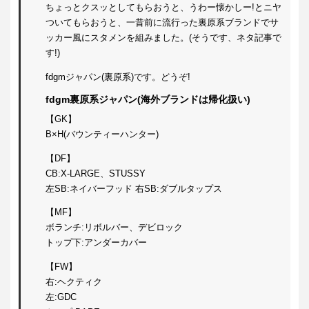
ちょっとクスッとしてもらおうと、うわー懐かしー!とニヤ
ついてもらおうと、一昔前に流行った裏原系ブランドでサ
ッカー風にスタメンを組みました。(そうです、ネタ記事で
す!)
fdgmジャパン(裏原系)です。どうぞ!
fdgm裏原系ジャパン(海外ブランドは帰化扱い)
【GK】
B×H(バウンティーハンター)
【DF】
CB:X-LARGE、STUSSY
左SB:ネイバーフッド 右SB:ダブルタップス
【MF】
ボランチ:リボルバー、デビロック
トップ下:アンダーカバー
【FW】
右:ヘクティク
左:GDC