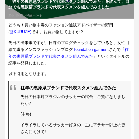
「往年の裏原系ブランドで代表スタメン組んでみた」を読んで、自
分でも裏原宿ブランドで代表スタメンを組んでみました
2014.10.27：
体験レポート
どうも！買い物中毒のファション通販アドバイザーの野田
(
@KURUZE
)
です。お買い物してますか？
先日の出来事ですが、日課のブログチェックをしていると、女性目
線で綴るメンズファッションブログ
foundation garment
さんで「
往
年の裏原系ブランドで代表スタメン組んでみた
」というタイトルの
記事を発見しました。
以下引用となります。
往年の裏原系ブランドで代表スタメン組んでみた
先日の日本対ブラジルのサッカーの試合、ご覧になりまし
たか?
(中略)
イライラしているサッカー好きの、主にアラサー以上の皆
さんに向けて!