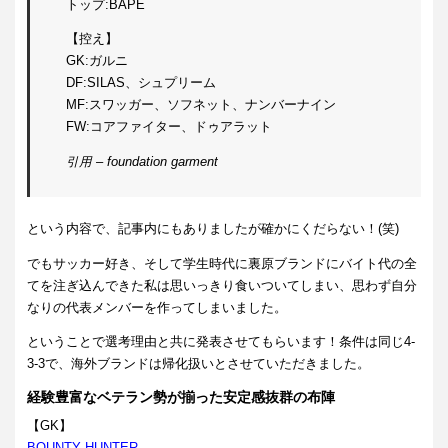
トップ:BAPE
【控え】
GK:ガルニ
DF:SILAS、シュプリーム
MF:スワッガー、ソフネット、ナンバーナイン
FW:コアファイター、ドゥアラット
引用 – foundation garment
という内容で、記事内にもありましたが確かにくだらない！(笑)
でもサッカー好き、そして学生時代に裏原ブランドにバイト代の全
てを注ぎ込んできた私は思いっきり食いついてしまい、思わず自分
なりの代表メンバーを作ってしまいました。
ということで選考理由と共に発表させてもらいます！条件は同じ4-
3-3で、海外ブランドは帰化扱いとさせていただきました。
経験豊富なベテラン勢が揃った安定感抜群の布陣
【GK】
BOUNTY HUNTER