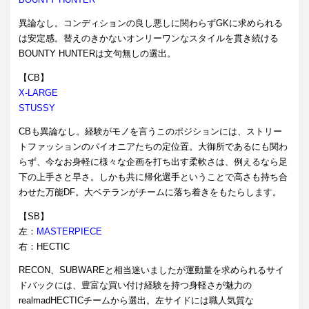
異論なし。コンディションの良し悪しに関わらずGKに求められる
は安定感。替えのきかないオンリーワンなスタイルを貫き続ける
BOUNTY
HUNTERは文句無しの選出。
【CB】
X-LARGE
STUSSY
CBも異論なし。経験がモノを言うこのポジションには、ストリー
トファッションのパイオニアたちの定位置。大御所であるにも関わ
らず、今なお身軽に様々な企画を打ち出す柔軟さは、例えるなら足
下の上手さと早さ。しかも共に帰化選手ということで高さも持ち合
わせた万能DF。大ベテランがチームに落ち着きをもたらします。
【SB】
左：
MASTERPIECE
右：HECTIC
RECON、SUBWAREと相当迷いましたが運動量を求められるサイ
ドバックには、豊富な買い付け経験を持つ身軽さが魅力の
realmadHECTICチームから選出。左サイドには職人気質な