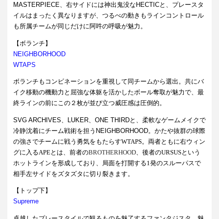
MASTERPIECE、右サイドには神出鬼没なHECTICと、プレースタ
イルはまったく異なりますが、つるべの動きもラインコントロール
も所属チームが同じだけに阿吽の呼吸が魅力。
【ボランチ】
NEIGHBORHOOD
WTAPS
ボランチもコンビネーションを重視して同チームから選出。共にバ
イク移動の機動力と屈強な体躯を活かしたボール奪取が魅力で、最
終ラインの前にこの２枚が並び立つ威圧感は圧倒的。
SVG ARCHIVES、LUKER、ONE
THIRDと、柔軟なゲームメイクで
冷静沈着にチーム戦術を担うNEIGHBORHOOD。かたや抜群の球際
の強さでチームに戦う勇気をもたらす
WTAPS。両者ともに右ウィン
グに入るAPEとは、前者の
BROTHERHOOD
、後者のURSUSという
ホットラインを形成しており、局面を打開する1発のスルーパスで
相手左サイドをズタズタに切り裂きます。
【トップ下】
Supreme
卓越したプレースタイルで観るものを魅了するファンタジスタ。魅