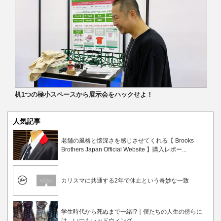
机1つの極小スペースから展示会をハックせよ！
人気記事
老舗の風格と懐深さを感じさせてくれる【 Brooks
Brothers Japan Official Website 】購入レポー...
カリスマに共通する2年で休止という奇妙な一致
学生時代から死ぬまで一緒!?｜僕たちの人生の傍らに
は、いつもレッドウィング...