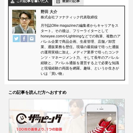
この記事を書いた人
最新の記事
野田 大介
株式会社ファナティック代表取締役
月刊誌Ollie magazineの編集者からキャリアをス
タート。その後は、フリーライターとして
honeyee.comやLightningなどでの執筆、複数のア
パレル企業で商品企画、生産管理、店舗／卸営
業、通販業務を歴任。現場の最前線で培った通販
の運用実積に加え、メディア業界で培ったコンテ
ンツ・マネージメント力、そして長年のアパレル
経験と、アパレル通販を運営する上で必要な知識
と現場経験の両面を網羅。趣味、というか生きが
いは「買い物」
この記事を読んだ方へおすすめ