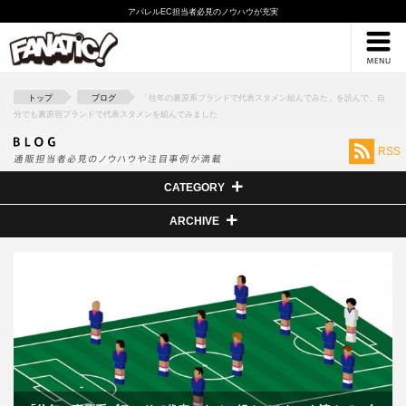
アパレルEC担当者必見のノウハウが充実
採用情報
ブログ
トップ
ブログ
「往年の裏原系ブランドで代表スタメン組んでみた」を読んで、自
分でも裏原宿ブランドで代表スタメンを組んでみました
RSS
CATEGORY
ARCHIVE