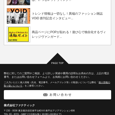
トレンド情報は一切なし！異端のファッション雑誌
VOiD 創刊記念インタビュー...
商品ページにPOPが貼れる！遊び心で独自化するヴィ
レッジヴァンガード...
弊社に対してのご質問やご相談、より詳しい実績や費用の説明をお求めの方は、上記の電話
番号、またはお問い合わせフォームより、お気軽にお問い合わせください。
ご入力いただく個人情報（氏名、電話番号、メールアドレス等）の取扱いについては弊社「
個人情報の
取り扱いについて
」をご参照ください。
株式会社ファナティック
〒150 - 0036 東京都渋谷区南平台町4-8 南平台アジアマンション606
TEL
03 - 6721 - 0497
(土日祝を除く10:00〜19:00まで)