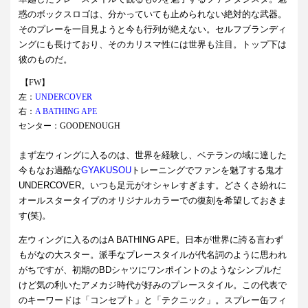
惑のボックスロゴは、分かっていても止められない絶対的な武器。
そのプレーを一目見ようと今も行列が絶えない。セルフブランディ
ングにも長けており、そのカリスマ性には世界も注目。トップ下は
彼のものだ。
【FW】
左：
UNDERCOVER
右：
A
BATHING APE
センター：GOODENOUGH
まず左ウィングに入るのは、世界を経験し、ベテランの域に達した
今もなお過酷な
GYAKUSOU
トレーニングでファンを魅了する鬼才
UNDERCOVER。いつも足元がオシャレすぎます。どさくさ紛れに
オールスタータイプのオリジナルカラーでの復刻を希望しておきま
す(笑)。
左ウィングに入るのはA
BATHING APE。日本が世界に誇る言わず
もがなの大スター。派手なプレースタイルが代名詞のように思われ
がちですが、初期のBDシャツにワンポイントのようなシンプルだ
けど気の利いたアメカジ時代が好みのプレースタイル。この代表で
のキーワードは「コンセプト」と「テクニック」。スプレー缶フィ