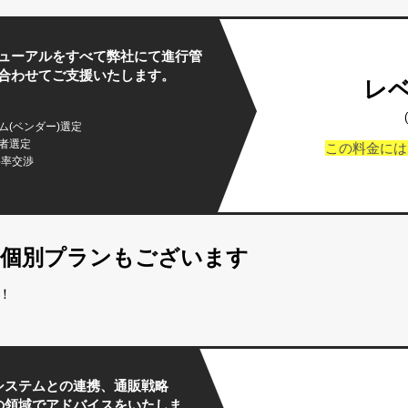
ューアルをすべて弊社にて進行管
合わせてご支援いたします。
レ
ム(ベンダー)選定
者選定
この料金には
料率交渉
した個別プランもございます
！
システムとの連携、通販戦略
の領域でアドバイスをいたしま