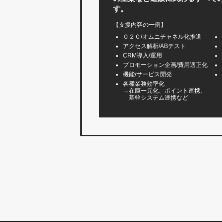
す。
【支援内容の一例】
０２０/オムニチャネル化推進
アクセス解析/ABテスト
CRM導入/運用
プロモーション企画/費用適正化
機能/サービス開発
各種業務効率化
→在庫一元化、ポイント連携、
基幹システム連携など