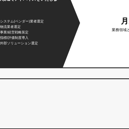
月
システム(ベンダー)業者選定
物流業者選定
業務領域
事業/経営戦略策定
指標/評価制度導入
外部ソリューション選定