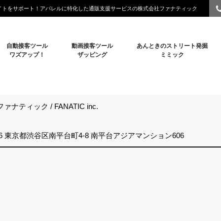
イトをサポート！アパレルに特化した通販支援サービスの株式会社ファナティック
自動接客ツール
動画接客ツール
あんときのストリート発掘
ワズアップ！
ザッピング
ミミック
ナティック / FANATIC inc.
036 東京都渋谷区南平台町4-8 南平台アジアマンション606