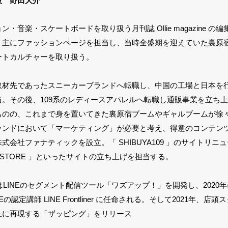
役 野田大介
ン・音楽・スケートボードを取り扱う月刊誌 Ollie magazine 
。主にファッションページを担当し、当時全盛期を迎えていた裏原
ートカルチャーを取り扱う。
取材先であったスニーカーブランドへ転職し、中国の工場と日本を
当。その後、109系のレディースアパレルへ転職し通販事業を立ち
ものの、これまで身を置いてきた裏原宿ブームやギャルブームが徐
ランドにおいて「マーケティング」が必要と考え、得意のコンテン
式会社ファナティックを設立。「 SHIBUYA109 」のサイトリニュー
DS STORE 」といったサイトの立ち上げを担当する。
にはLINEのセグメント配信ツール「ワズアップ！」を開発し、2020
Eの認定講師 LINE Frontliner に任命される。そして2021年、
上に再現する「ザッピング」をリリース