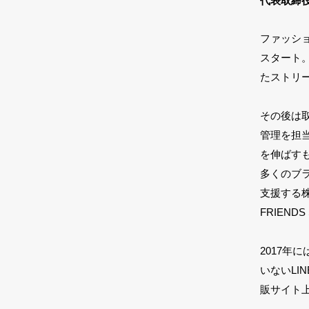
代表取締
ファッショ
スタート
たストリ
その後は
管理を担
を伸ばす
多くのブ
支援する株
FRIEN
2017年
いないLIN
販サイト