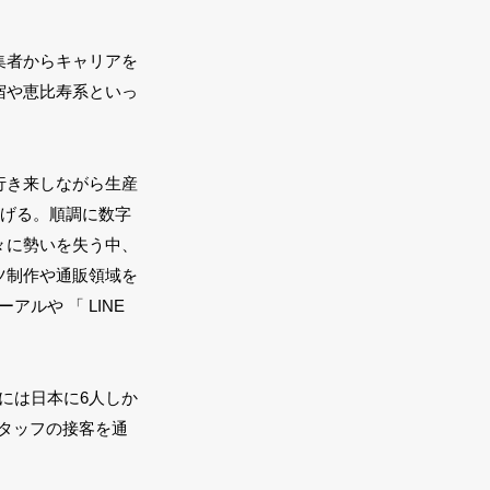
の編集者からキャリアを
宿や恵比寿系といっ
行き来しながら生産
上げる。順調に数字
々に勢いを失う中、
ツ制作や通販領域を
アルや 「 LINE
年には日本に6人しか
店頭スタッフの接客を通